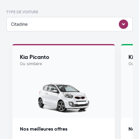
TYPE DE VOITURE
Citadine
Kia Picanto
Kia
Ou similaire
Ou si
Nos meilleures offres
Nos 