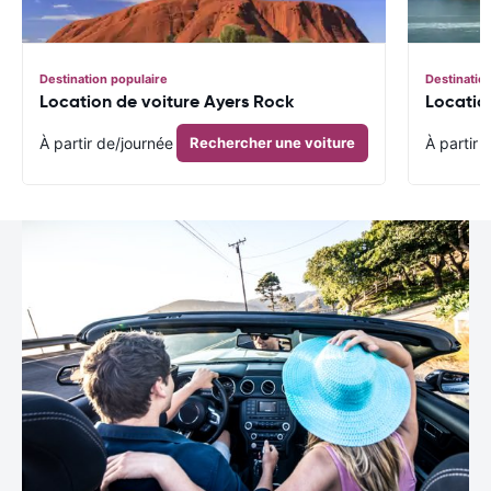
Destination populaire
Destinatio
Location de voiture Ayers Rock
Locatio
À partir de
/journée
Rechercher une voiture
À partir 