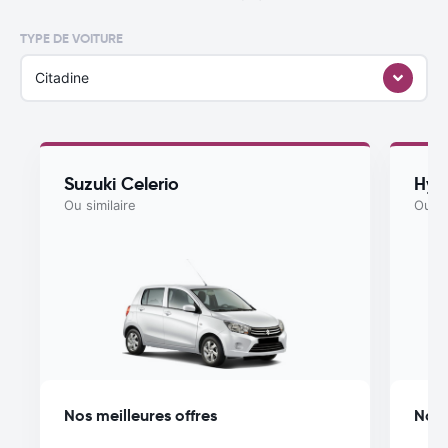
TYPE DE VOITURE
Citadine
Suzuki Celerio
Hyu
Ou similaire
Ou si
Nos meilleures offres
Nos 