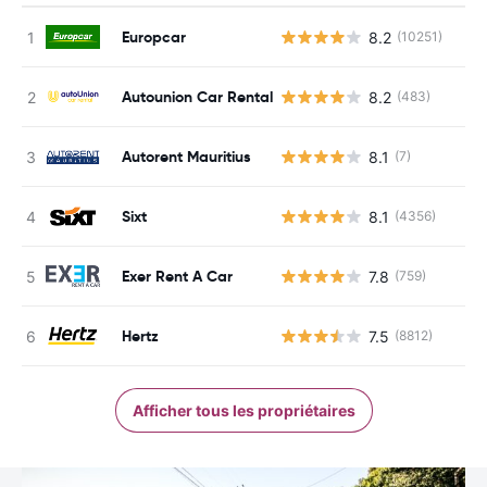
Europcar
8.2
(10251)
Autounion Car Rental
8.2
(483)
Autorent Mauritius
8.1
(7)
Sixt
8.1
(4356)
Exer Rent A Car
7.8
(759)
Hertz
7.5
(8812)
Afficher tous les propriétaires