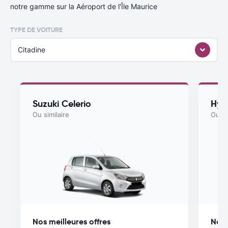
notre gamme sur la Aéroport de l'Île Maurice
TYPE DE VOITURE
Citadine
Suzuki Celerio
Hyu
Ou similaire
Ou si
Nos meilleures offres
Nos 