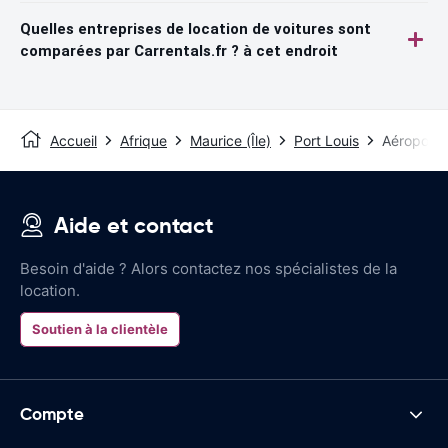
Quelles entreprises de location de voitures sont
comparées par Carrentals.fr ? à cet endroit
Accueil
Afrique
Maurice (Île)
Port Louis
Aéroport d
Aide et contact
Besoin d'aide ? Alors contactez nos spécialistes de la
location.
Soutien à la clientèle
Compte