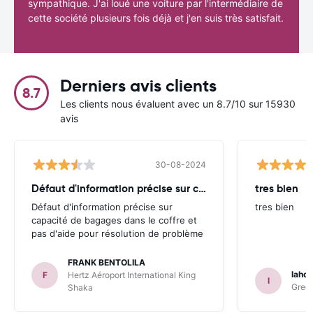
sympathique. J'ai loué une voiture par l'intermédiaire de
cette société plusieurs fois déjà et j'en suis très satisfait.
Derniers avis clients
8.7
Les clients nous évaluent avec un 8.7/10 sur 15930
avis
30-08-2024
Défaut d'information précise sur capacité
tres bien
Défaut d'information précise sur
tres bien
capacité de bagages dans le coffre et
pas d'aide pour résolution de problème
FRANK BENTOLILA
lahou
F
Hertz Aéroport International King
l
Green
Shaka