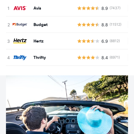
Avis
8.9
(7437)
Au
Budget
8.8
(11512)
Au
Hertz
6.9
(8812)
Au
Thrifty
8.4
(6971)
Au