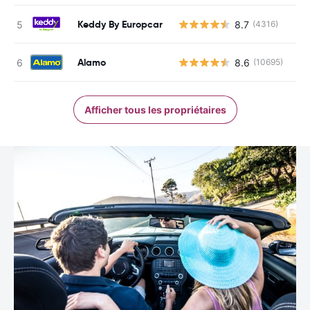
Keddy By Europcar
8.7
(4316)
Alamo
8.6
(10695)
Afficher tous les propriétaires