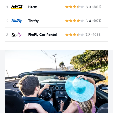
Hertz
6.9
(8812)
Au
Thrifty
8.4
(6971)
Au
FireFly Car Rental
7.2
(4033)
Au