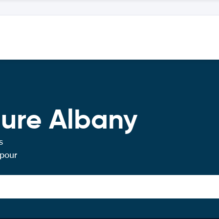
ture Albany
s
 pour