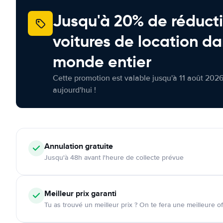
Jusqu'à 20% de réducti
voitures de location da
monde entier
Cette promotion est valable jusqu'à 11 août 2026
aujourd'hui !
Annulation
gratuite
Jusqu'à 48h avant l'heure de collecte prévue
Meilleur prix garanti
Tu as trouvé un meilleur prix ? On te fera une meilleure of