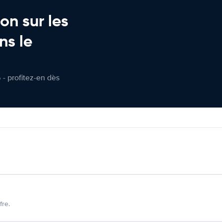
on sur les
ns le
 - profitez-en dès
fre.