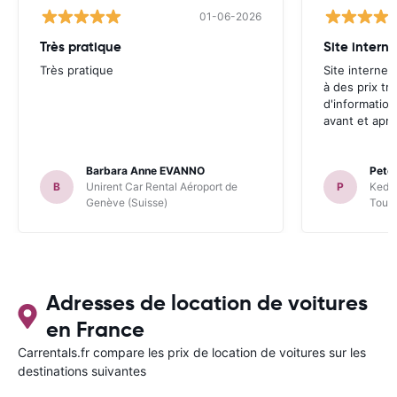
01-06-2026
Très pratique
Site internet
Très pratique
Site internet 
à des prix tr
d'information
avant et aprè
Barbara Anne EVANNO
Pete
B
Unirent Car Rental Aéroport de
P
Keddy
Genève (Suisse)
Toul
Adresses de location de voitures
en France
Carrentals.fr compare les prix de location de voitures sur les
destinations suivantes