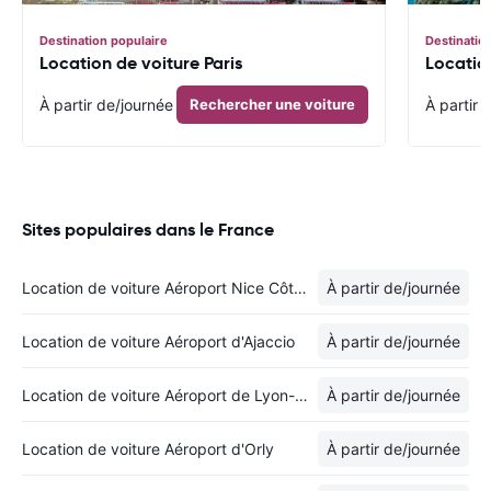
Destination populaire
Destinatio
Location de voiture Paris
Locatio
À partir de
/journée
Rechercher une voiture
À partir 
Sites populaires dans le France
Location de voiture Aéroport Nice Côte d'Azur
À partir de
/journée
Location de voiture Aéroport d'Ajaccio
À partir de
/journée
Location de voiture Aéroport de Lyon-Saint Exupéry
À partir de
/journée
Location de voiture Aéroport d'Orly
À partir de
/journée