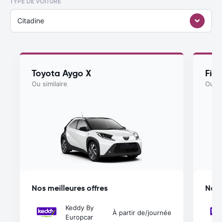
TYPE DE VOITURE
Citadine
Toyota Aygo X
Fiat
Ou similaire
Ou si
Nos meilleures offres
Nos 
Keddy By
À partir de
/journée
Europcar