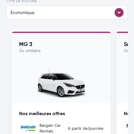
TYPE DE VOITURE
Économique
MG 3
Suzu
Ou similaire
Ou si
Nos meilleures offres
Nos 
Bargain Car
À partir de
/journée
Rentals