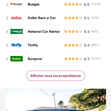
Budget
8.8
(11512)
Dollar Rent a Car
8.5
(5291)
National Car Rental
8.4
(492)
Au
Thrifty
8.4
(6971)
Europcar
8.3
(10251)
Afficher tous les propriétaires