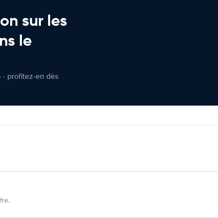
on sur les
ns le
 - profitez-en dès
fre.