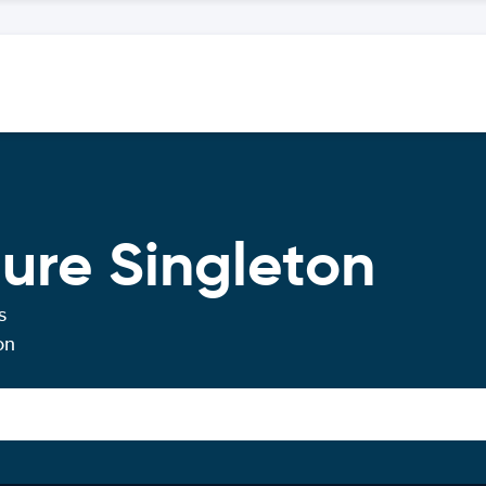
ture Singleton
s
on