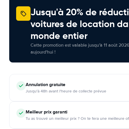
Jusqu'à 20% de réducti
voitures de location da
monde entier
Cette promotion est valable jusqu'à 11 août 2026
aujourd'hui !
Annulation
gratuite
Jusqu'à 48h avant l'heure de collecte prévue
Meilleur prix garanti
Tu as trouvé un meilleur prix ? On te fera une meilleure of