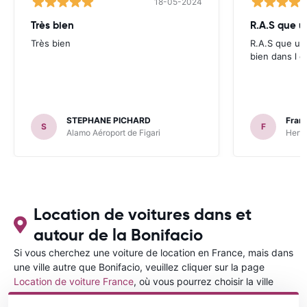
18-05-2024
Très bien
R.A.S que u
Très bien
R.A.S que une
bien dans l 
STEPHANE PICHARD
Fran
S
F
Alamo Aéroport de Figari
Hertz
Location de voitures dans et
autour de la Bonifacio
Si vous cherchez une voiture de location en France, mais dans
une ville autre que Bonifacio, veuillez cliquer sur la page
Location de voiture France
, où vous pourrez choisir la ville
dans le France où vous souhaitez louer une voiture.