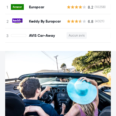
Europcar
8.2
(10258)
Au
Keddy By Europcar
6.8
(4321)
Au
AVIS Car-Away
Aucun avis
Au