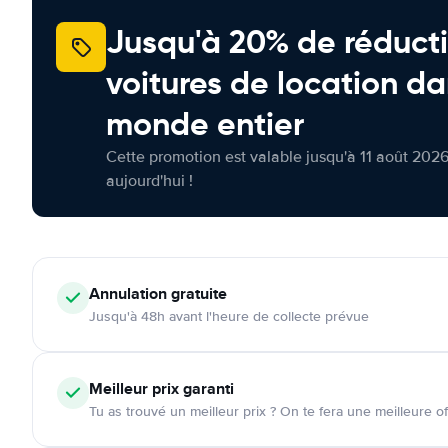
Jusqu'à 20% de réducti
voitures de location da
monde entier
Cette promotion est valable jusqu'à 11 août 2026
aujourd'hui !
Annulation
gratuite
Jusqu'à 48h avant l'heure de collecte prévue
Meilleur prix garanti
Tu as trouvé un meilleur prix ? On te fera une meilleure of