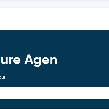
ture Agen
s
our