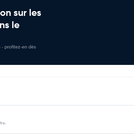
on sur les
ns le
 - profitez-en dès
fre.