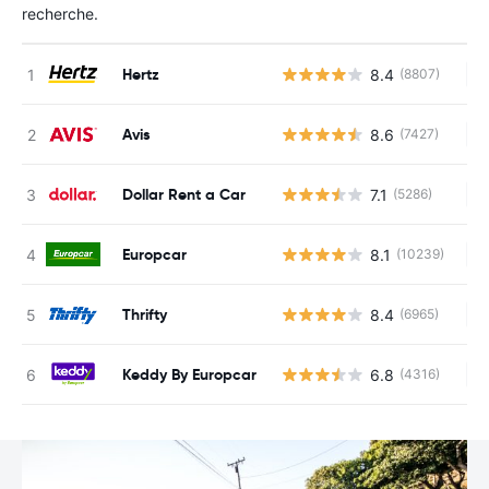
recherche.
Hertz
8.4
(8807)
Au
Avis
8.6
(7427)
Au
Dollar Rent a Car
7.1
(5286)
Au
Europcar
8.1
(10239)
Au
Thrifty
8.4
(6965)
Au
Keddy By Europcar
6.8
(4316)
Au