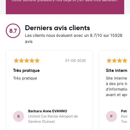
Derniers avis clients
8.7
Les clients nous évaluent avec un 8.7/10 sur 15928
avis
01-06-2026
Très pratique
Site internet
Très pratique
Site internet 
à des prix tr
d'information
avant et aprè
Barbara Anne EVANNO
Pete
B
Unirent Car Rental Aéroport de
P
Keddy
Genève (Suisse)
Toul