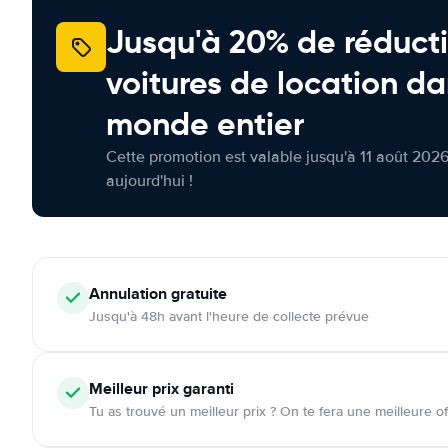
Jusqu'à 20% de réducti
voitures de location da
monde entier
Cette promotion est valable jusqu'à 11 août 2026
aujourd'hui !
Annulation
gratuite
Jusqu'à 48h avant l'heure de collecte prévue
Meilleur prix garanti
Tu as trouvé un meilleur prix ? On te fera une meilleure of