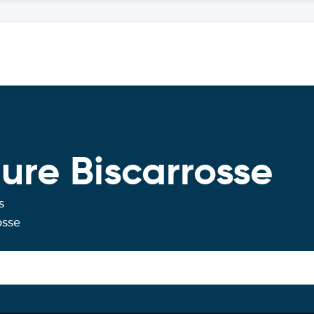
ure Biscarrosse
s
osse