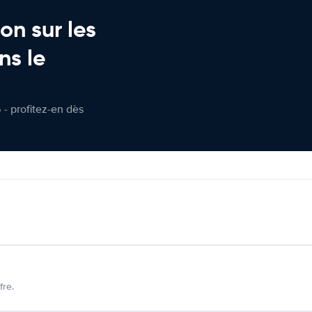
on sur les
ns le
 - profitez-en dès
fre.