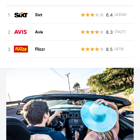
Sixt
6.4
(4354)
Au
Avis
8.3
(7427)
Au
Flizzr
8.5
(479)
Au