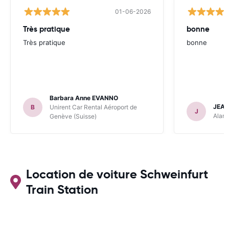
01-06-2026
Très pratique
bonne
Très pratique
bonne
Barbara Anne EVANNO
JEAN
B
Unirent Car Rental Aéroport de
J
Alamo
Genève (Suisse)
Location de voiture Schweinfurt
Train Station