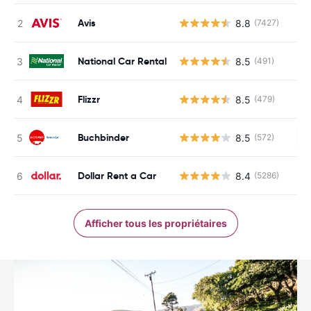
Avis
8.8
(7427)
National Car Rental
8.5
(491)
Flizzr
8.5
(479)
Buchbinder
8.5
(572)
Au
Dollar Rent a Car
8.4
(5286)
Afficher tous les propriétaires