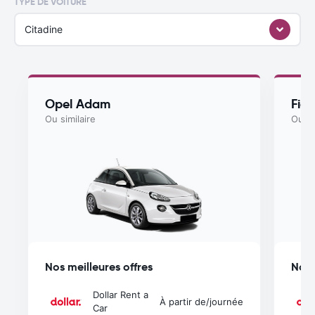
TYPE DE VOITURE
Citadine
Opel Adam
Fiat
Ou similaire
Ou si
Nos meilleures offres
Nos 
Dollar Rent a
À partir de
/journée
Car