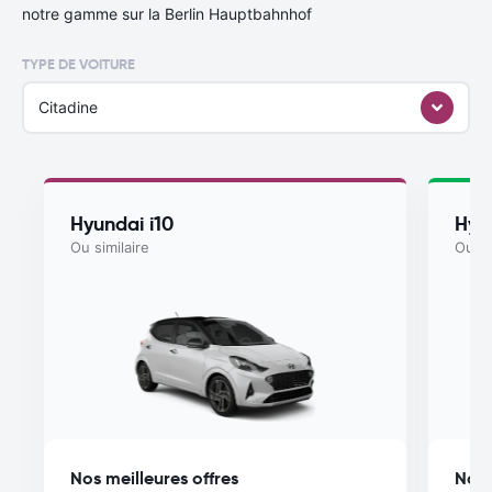
notre gamme sur la Berlin Hauptbahnhof
TYPE DE VOITURE
Citadine
Hyundai i10
Hyu
Ou similaire
Ou si
Nos meilleures offres
Nos 