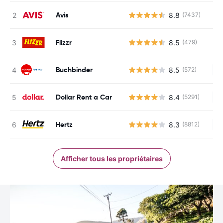
Avis
8.8
(7437)
Flizzr
8.5
(479)
Buchbinder
8.5
(572)
Au
Dollar Rent a Car
8.4
(5291)
Au
Hertz
8.3
(8812)
Au
Afficher tous les propriétaires