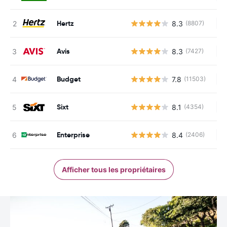
Hertz
8.3
(8807)
Au
Avis
8.3
(7427)
Au
Budget
7.8
(11503)
Au
Sixt
8.1
(4354)
Au
Enterprise
8.4
(2406)
Au
Afficher tous les propriétaires