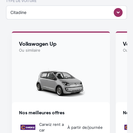
TYPE DE VOITURE
Citadine
Volkswagen Up
Vol
Ou similaire
Ou si
Nos meilleures offres
Nos 
Carwiz rent a
À partir de
/journée
car