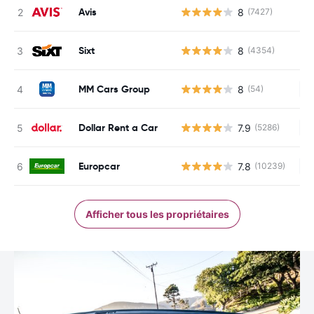
Avis
8
(7427)
Sixt
8
(4354)
MM Cars Group
8
(54)
Au
Dollar Rent a Car
7.9
(5286)
Au
Europcar
7.8
(10239)
Au
Afficher tous les propriétaires