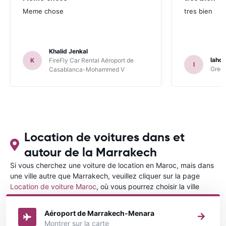
Meme chose
tres bien
Khalid Jenkal
lahou
K
FireFly Car Rental Aéroport de
l
Green
Casablanca-Mohammed V
Location de voitures dans et
autour de la Marrakech
Si vous cherchez une voiture de location en Maroc, mais dans
une ville autre que Marrakech, veuillez cliquer sur la page
Location de voiture Maroc
, où vous pourrez choisir la ville
dans le Maroc où vous souhaitez louer une voiture.
Aéroport de Marrakech-Menara
Montrer sur la carte