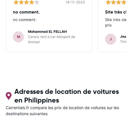
16-11-2023
no comment.
Site très cl
no comment.
Site très clai
prix
Mohammed EL FELLAH
Jean
M
Carwiz rent a car Aéroport de
J
Thrif
Amman
Adresses de location de voitures
en Philippines
Carrentals.fr compare les prix de location de voitures sur les
destinations suivantes