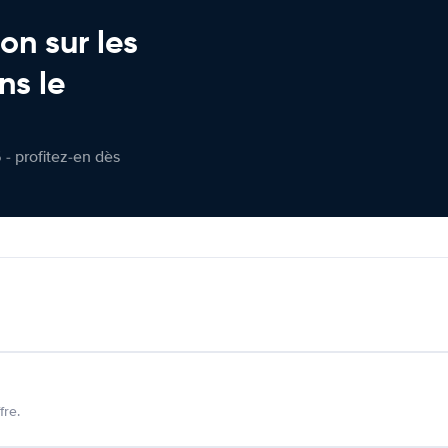
on sur les
ns le
 - profitez-en dès
fre.