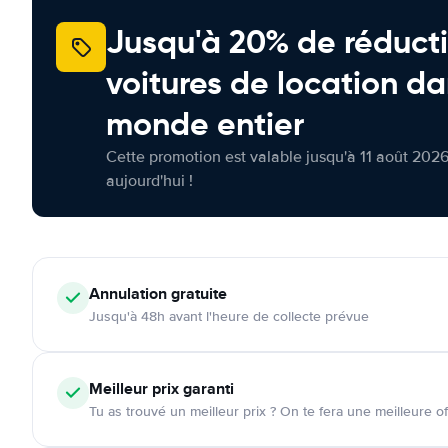
Jusqu'à 20% de réducti
voitures de location da
monde entier
Cette promotion est valable jusqu'à 11 août 2026
aujourd'hui !
Annulation
gratuite
Jusqu'à 48h avant l'heure de collecte prévue
Meilleur prix garanti
Tu as trouvé un meilleur prix ? On te fera une meilleure of