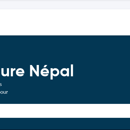
ture Népal
s
pour