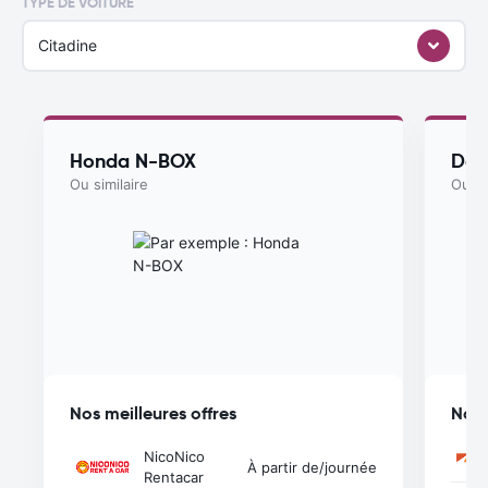
TYPE DE VOITURE
Citadine
Honda N-BOX
Dai
Ou similaire
Ou si
Nos meilleures offres
Nos 
NicoNico
À partir de
/journée
Rentacar