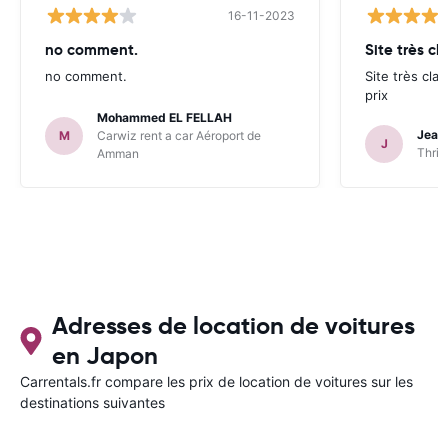
16-11-2023
no comment.
Site très cl
no comment.
Site très clai
prix
Mohammed EL FELLAH
Jean
M
Carwiz rent a car Aéroport de
J
Thrif
Amman
Adresses de location de voitures
en Japon
Carrentals.fr compare les prix de location de voitures sur les
destinations suivantes