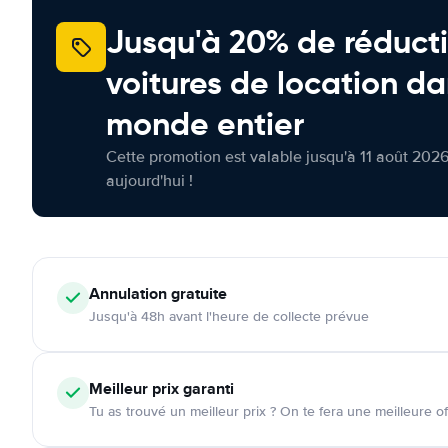
Jusqu'à 20% de réducti
voitures de location da
monde entier
Cette promotion est valable jusqu'à 11 août 2026
aujourd'hui !
Annulation
gratuite
Jusqu'à 48h avant l'heure de collecte prévue
Meilleur prix garanti
Tu as trouvé un meilleur prix ? On te fera une meilleure of