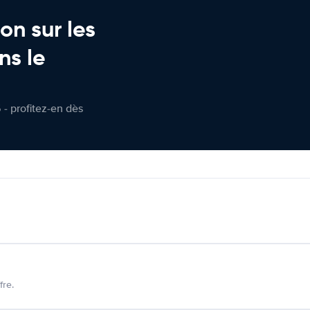
on sur les
ns le
 - profitez-en dès
fre.