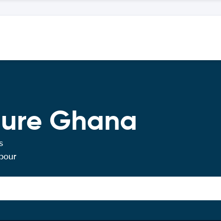
iture Ghana
s
 pour