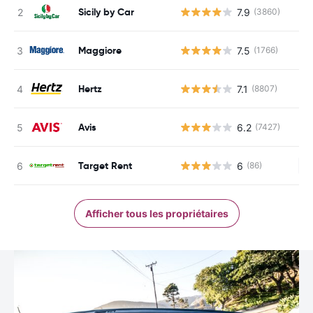
Sicily by Car
7.9
(3860)
Maggiore
7.5
(1766)
Hertz
7.1
(8807)
Avis
6.2
(7427)
Target Rent
6
(86)
Au
Afficher tous les propriétaires