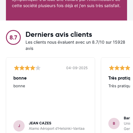
cette société plusieurs fois déjà et j'en suis très satisfait.
Derniers avis clients
8.7
Les clients nous évaluent avec un 8.7/10 sur 15928
avis
04-09-2025
bonne
Très pratiq
bonne
Très pratique
Barb
JEAN CAZES
B
Unire
J
Alamo Aéroport d'Helsinki-Vantaa
Genèv