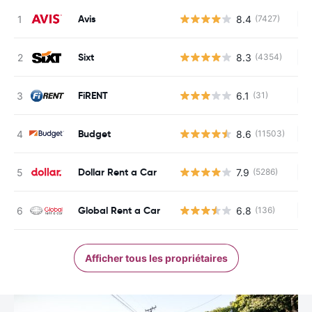
Avis
8.4
(7427)
Au
Sixt
8.3
(4354)
Au
FiRENT
6.1
(31)
Au
Budget
8.6
(11503)
Au
Dollar Rent a Car
7.9
(5286)
Au
Global Rent a Car
6.8
(136)
Au
Afficher tous les propriétaires