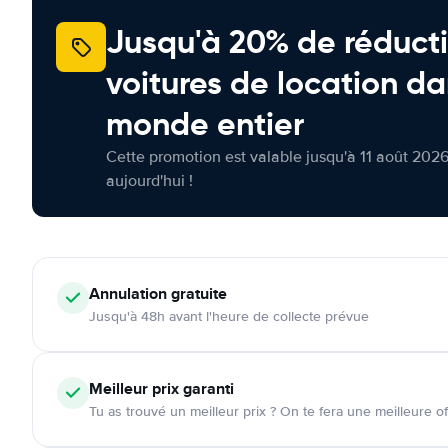
Jusqu'à 20% de réducti
voitures de location da
monde entier
Cette promotion est valable jusqu'à 11 août 2026
aujourd'hui !
Annulation
gratuite
Jusqu'à 48h avant l'heure de collecte prévue
Meilleur prix garanti
Tu as trouvé un meilleur prix ? On te fera une meilleure of