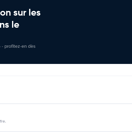
on sur les
ns le
 - profitez-en dès
fre.