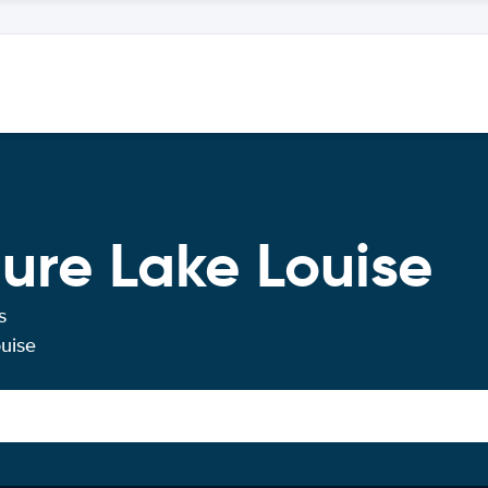
ture Lake Louise
s
ouise