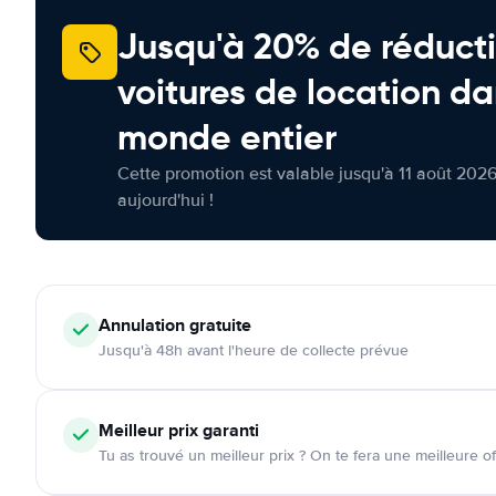
Jusqu'à 20% de réducti
voitures de location da
monde entier
Cette promotion est valable jusqu'à 11 août 2026
aujourd'hui !
Annulation
gratuite
Jusqu'à 48h avant l'heure de collecte prévue
Meilleur prix garanti
Tu as trouvé un meilleur prix ? On te fera une meilleure of