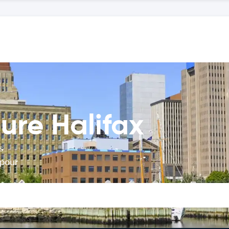
ure Halifax
s
 pour