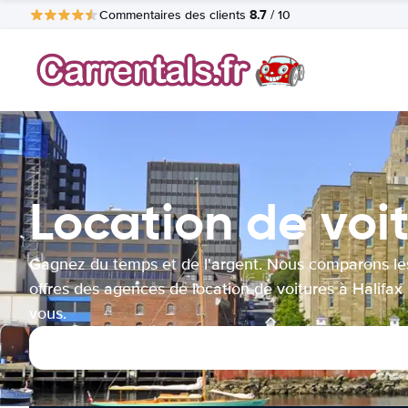
8.7
Commentaires des clients
/ 10
Location de voit
Gagnez du temps et de l'argent. Nous comparons le
offres des agences de location de voitures à Halifax
vous.