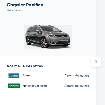
Chrysler Pacifica
Ou similaire
Nos meilleures offres
Alamo
À partir de
/journée
National Car Rental
À partir de
/journée