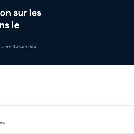
on sur les
ns le
 - profitez-en dès
fre.