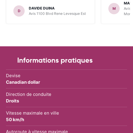
MARI
DAVIDE DUINA
M
Avis 
D
Avis 1100 Blvd Rene Levesque Est
Mont
Informations pratiques
Devise
Canadian dollar
Direction de conduite
Droits
Vitesse maximale en ville
50 km/h
Autoroute à vitesse maximale