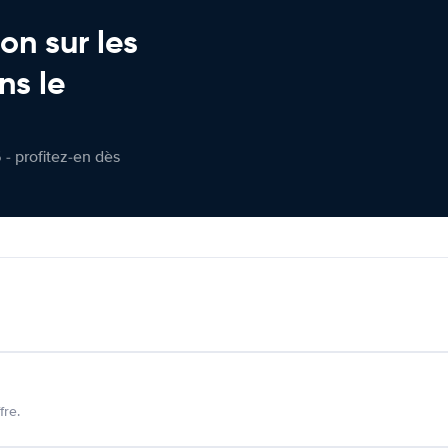
on sur les
ns le
 - profitez-en dès
fre.