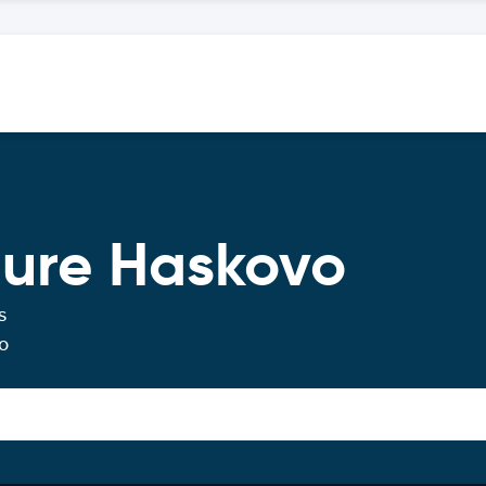
ture Haskovo
s
o