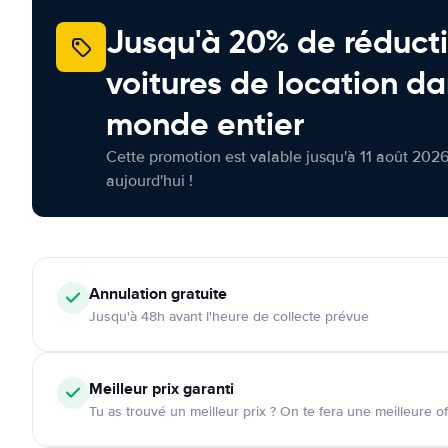
Jusqu'à 20% de réducti
voitures de location da
monde entier
Cette promotion est valable jusqu'à 11 août 2026
aujourd'hui !
Annulation
gratuite
Jusqu'à 48h avant l'heure de collecte prévue
Meilleur prix garanti
Tu as trouvé un meilleur prix ? On te fera une meilleure of