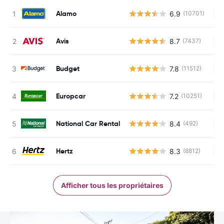
Alamo
6.9
(10701)
Au
Avis
8.7
(7437)
Au
Budget
7.8
(11512)
Au
Europcar
7.2
(10251)
Au
National Car Rental
8.4
(492)
Au
Hertz
8.3
(8812)
Au
Afficher tous les propriétaires