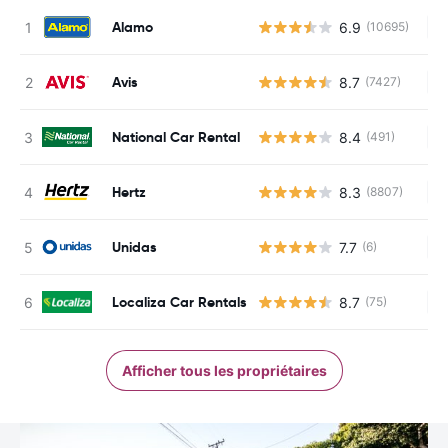
Alamo
6.9
(10695)
Au
Avis
8.7
(7427)
Au
National Car Rental
8.4
(491)
Au
Hertz
8.3
(8807)
Au
Unidas
7.7
(6)
Au
Localiza Car Rentals
8.7
(75)
Au
Afficher tous les propriétaires