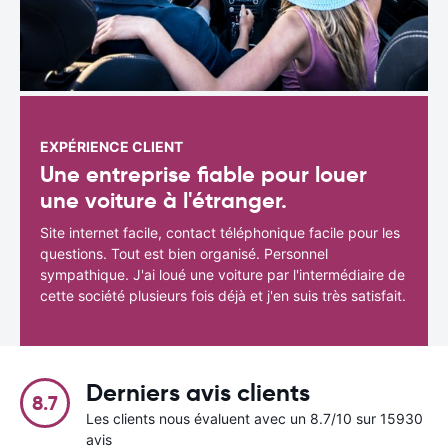
EXPÉRIENCE CLIENT
Une entreprise fiable pour louer
une voiture à l'étranger.
Site internet facile, contact téléphonique facile pour les
questions. Tout est bien organisé. Personnel
sympathique. J'ai loué une voiture par l'intermédiaire de
cette société plusieurs fois déjà et j'en suis très satisfait.
Derniers avis clients
8.7
Les clients nous évaluent avec un 8.7/10 sur 15930
avis