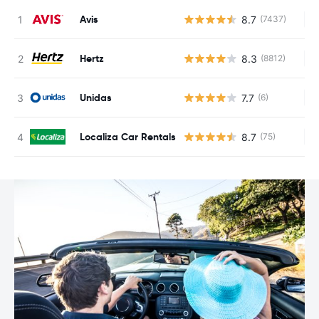
Avis
8.7
(7437)
Au
Hertz
8.3
(8812)
Au
Unidas
7.7
(6)
Au
Localiza Car Rentals
8.7
(75)
Au