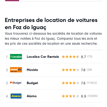
Entreprises de location de voitures
en Foz do Iguaç
Vous trouverez ci-dessous les sociétés de location de voitures
les mieux notées à Foz do Iguaç. Comparez tous les avis et
les prix de ces sociétés de location en une seule recherche.
Localiza Car Rentals
8.7
(75)
Au
Movida
7.8
(28)
Au
Budget
7.8
(11503)
Au
Alamo
6.9
(10695)
Au