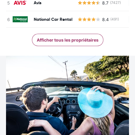
Avis
8.7
(7427)
Au
National Car Rental
8.4
(491)
Au
Afficher tous les propriétaires