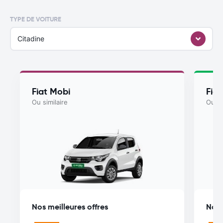
TYPE DE VOITURE
Citadine
Fiat Mobi
Fia
Ou similaire
Ou si
Nos meilleures offres
Nos 