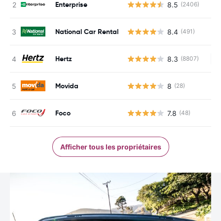
Enterprise
8.5
(2406)
National Car Rental
8.4
(491)
Hertz
8.3
(8807)
Au
Movida
8
(28)
Foco
7.8
(48)
Afficher tous les propriétaires