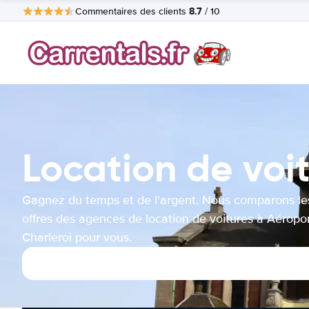
8.7
Commentaires des clients
/ 10
Location de voi
Gagnez du temps et de l'argent. Nous comparons le
offres des agences de location de voitures à Aéropo
Charleroi pour vous.