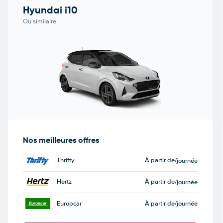
Hyundai i10
Ou similaire
Nos meilleures offres
Thrifty
À partir de
/journée
Hertz
À partir de
/journée
Europcar
À partir de
/journée