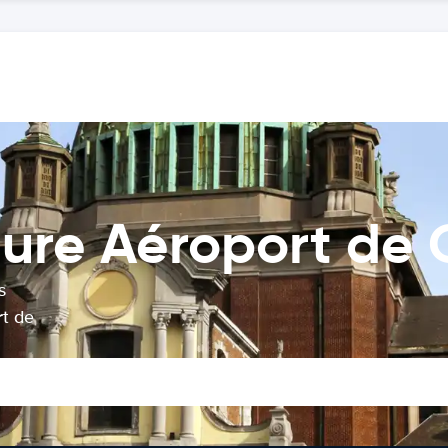
ture Aéroport de 
s
rt de