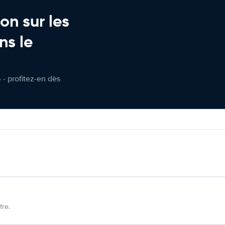
on sur les
ns le
 - profitez-en dès
fre.