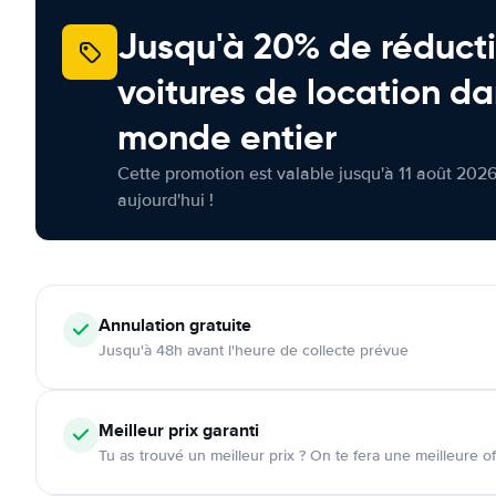
Jusqu'à 20% de réducti
voitures de location da
monde entier
Cette promotion est valable jusqu'à 11 août 2026
aujourd'hui !
Annulation
gratuite
Jusqu'à 48h avant l'heure de collecte prévue
Meilleur prix garanti
Tu as trouvé un meilleur prix ? On te fera une meilleure of