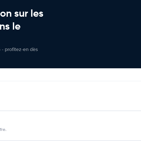
on sur les
ns le
 - profitez-en dès
fre.