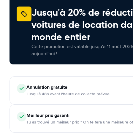
Jusqu'à 20% de réducti
voitures de location da
monde entier
Cette promotion est valable jusqu'à 11 août 2026
aujourd'hui !
Annulation
gratuite
Jusqu'à 48h avant l'heure de collecte prévue
Meilleur prix garanti
Tu as trouvé un meilleur prix ? On te fera une meilleure of