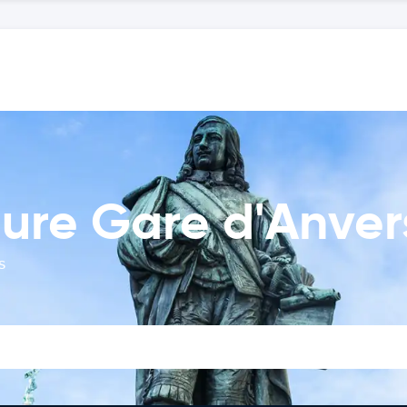
ture Gare d'Anver
s