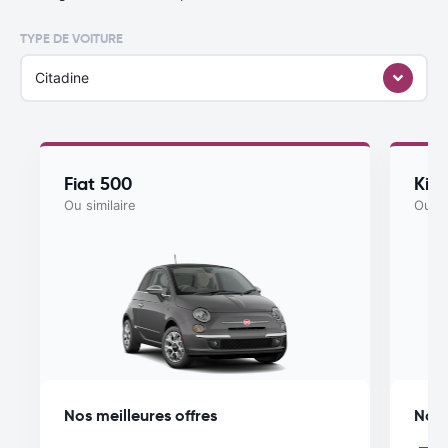
TYPE DE VOITURE
Citadine
Fiat 500
Kia
Ou similaire
Ou si
Nos meilleures offres
Nos 