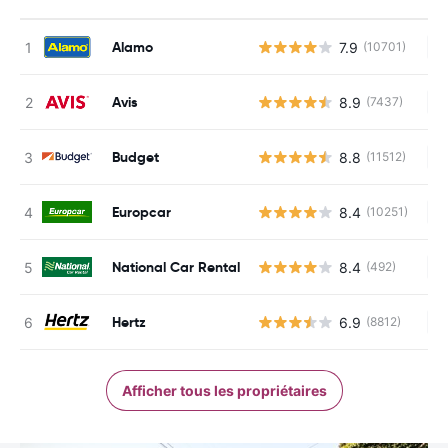
Alamo
7.9
(10701)
Au
Avis
8.9
(7437)
Au
Budget
8.8
(11512)
Au
Europcar
8.4
(10251)
Au
National Car Rental
8.4
(492)
Au
Hertz
6.9
(8812)
Au
Afficher tous les propriétaires