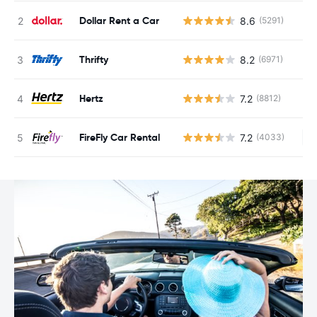
Dollar Rent a Car
8.6
(5291)
Thrifty
8.2
(6971)
Hertz
7.2
(8812)
FireFly Car Rental
7.2
(4033)
Au