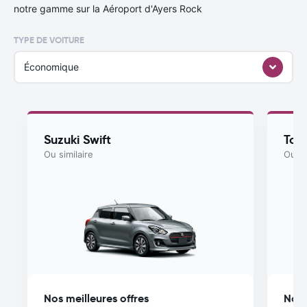
notre gamme sur la Aéroport d'Ayers Rock
TYPE DE VOITURE
Économique
Suzuki Swift
Toyo
Ou similaire
Ou si
Nos meilleures offres
Nos 