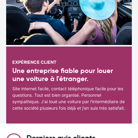
EXPÉRIENCE CLIENT
Une entreprise fiable pour louer
une voiture à l'étranger.
Site internet facile, contact téléphonique facile pour les
questions. Tout est bien organisé. Personnel
sympathique. J'ai loué une voiture par l'intermédiaire de
cette société plusieurs fois déjà et j'en suis très satisfait.
Derniers avis clients