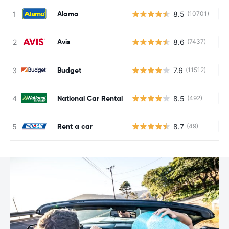
Alamo
8.5
(10701)
Au
Avis
8.6
(7437)
Au
Budget
7.6
(11512)
Au
National Car Rental
8.5
(492)
Au
Rent a car
8.7
(49)
Au