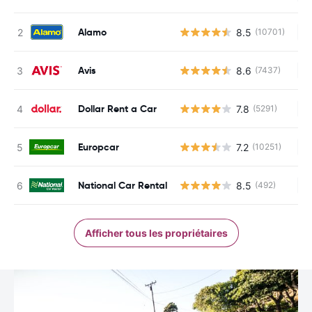
Alamo
8.5
(10701)
Au
Avis
8.6
(7437)
Au
Dollar Rent a Car
7.8
(5291)
Au
Europcar
7.2
(10251)
Au
National Car Rental
8.5
(492)
Au
Afficher tous les propriétaires