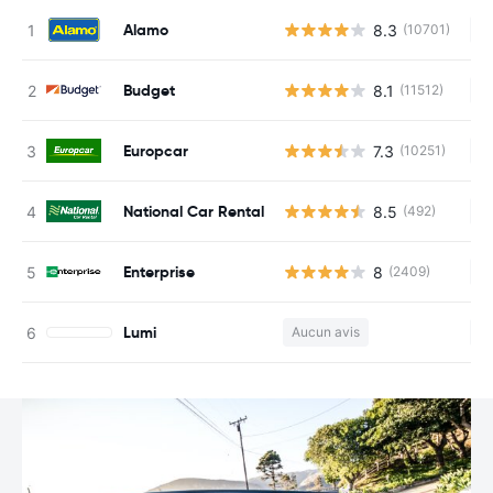
Alamo
8.3
(10701)
Au
Budget
8.1
(11512)
Au
Europcar
7.3
(10251)
Au
National Car Rental
8.5
(492)
Au
Enterprise
8
(2409)
Au
Lumi
Aucun avis
Au