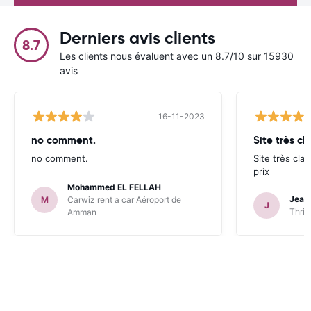
Derniers avis clients
8.7
Les clients nous évaluent avec un 8.7/10 sur 15930
avis
16-11-2023
no comment.
Site très cl
no comment.
Site très clai
prix
Mohammed EL FELLAH
Jean
M
Carwiz rent a car Aéroport de
J
Thrif
Amman