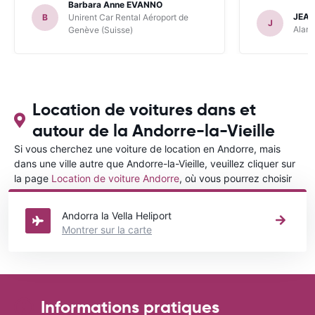
Barbara Anne EVANNO
JEAN
B
Unirent Car Rental Aéroport de
J
Alamo
Genève (Suisse)
Location de voitures dans et
autour de la Andorre-la-Vieille
Si vous cherchez une voiture de location en Andorre, mais
dans une ville autre que Andorre-la-Vieille, veuillez cliquer sur
la page
Location de voiture Andorre
, où vous pourrez choisir
la ville dans le Andorre où vous souhaitez louer une voiture.
Andorra la Vella Heliport
Montrer sur la carte
Informations pratiques