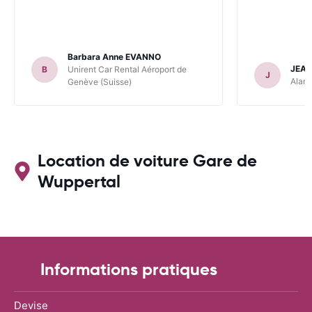
Barbara Anne EVANNO
JEAN
B
Unirent Car Rental Aéroport de
J
Alamo
Genève (Suisse)
Location de voiture Gare de
Wuppertal
Informations pratiques
Devise