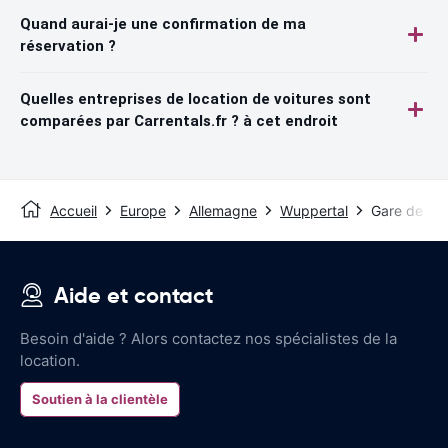
Quand aurai-je une confirmation de ma
réservation ?
Quelles entreprises de location de voitures sont
comparées par Carrentals.fr ? à cet endroit
Accueil
Europe
Allemagne
Wuppertal
Gare de Wu
Aide et contact
Besoin d'aide ? Alors contactez nos spécialistes de la
location.
Soutien à la clientèle