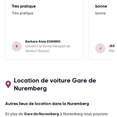
Très pratique
bonne
Très pratique
bonne
Barbara Anne EVANNO
JEAN
B
Unirent Car Rental Aéroport de
J
Alamo
Genève (Suisse)
Location de voiture Gare de
Nuremberg
Autres lieux de location dans la Nuremberg
En plus de
Gare de Nuremberg
à Nuremberg nous pouvons