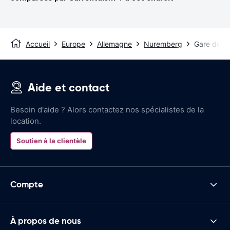
Accueil
Europe
Allemagne
Nuremberg
Gare de N
Aide et contact
Besoin d'aide ? Alors contactez nos spécialistes de la
location.
Soutien à la clientèle
Compte
À propos de nous