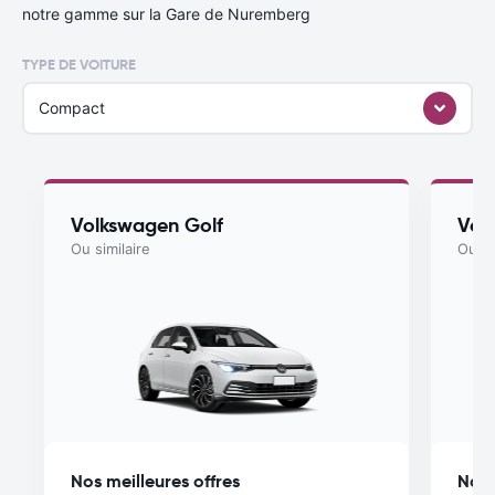
notre gamme sur la Gare de Nuremberg
TYPE DE VOITURE
Compact
Volkswagen Golf
Vol
Ou similaire
Ou si
Nos meilleures offres
Nos 