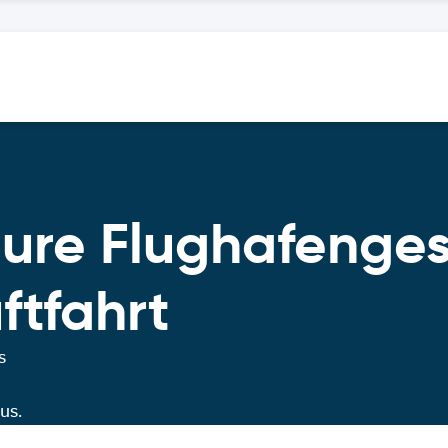
ture Flughafenges
ftfahrt
s
us.