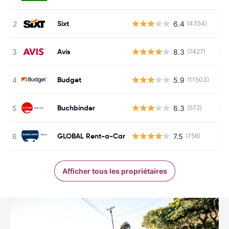
Sixt
6.4
(4354)
Au
Avis
8.3
(7427)
Au
Budget
5.9
(11503)
Au
Buchbinder
6.3
(572)
Au
GLOBAL Rent-a-Car
7.5
(756)
Au
Afficher tous les propriétaires