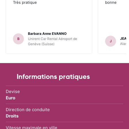
Très pratique
bonne
Barbara Anne EVANNO
JEAN
B
Unirent Car Rental Aéroport de
J
Alamo
Genève (Suisse)
Informations pratiques
Devise
Euro
Direction de conduite
Droits
Vitesse maximale en ville