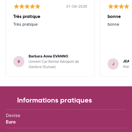
01-06-2026
Très pratique
bonne
Très pratique
bonne
Barbara Anne EVANNO
JEAN
B
Unirent Car Rental Aéroport de
J
Alamo
Genève (Suisse)
Informations pratiques
Devise
Euro